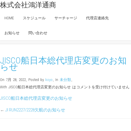
株式会社鴻洋通商
JISCO船日本総代理店変更のお知
らせ
HOME
スケジュール
サーチャージ
代理店連絡先
Home
»
未分類
»
JISCO船日本総代理店変更のお知らせ
お知らせ
問い合わせ
JISCO船日本総代理店変更のお知
らせ
On 7月 28, 2022
,
Posted by
koyo
,
In
未分類
,
With
JISCO船日本総代理店変更のお知らせ は
コメントを受け付けていません
JISCO船日本総代理店変更のお知らせ
←
JI RUN2227/2228欠航のお知らせ