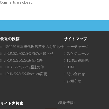
Comments are closed.
最近の投稿
サイトマップ
JISCO船日本総代理店変更のお知らせ
サーチャージ
JI RUN2227/2228欠航のお知らせ
スケジュール
JI RUN2225/2226遅延に件
代理店連絡先
JI YUAN2225/2226遅延の件
HOME
JI RUN2223/2224Rotation変更
問い合わせ
お知らせ
<気象情報>
サイト内検索