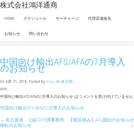
株式会社鴻洋通商
中国向け輸出AFS/AFAの7月導入
のお知らせ
HOME
スケジュール
サーチャージ
代理店連絡先
Home
»
未分類
»
中国向け輸出AFS/AFAの7月導入のお知らせ
お知らせ
問い合わせ
中国向け輸出AFS/AFAの7月導入
のお知らせ
On 6月 21, 2018
,
Posted by
koyo
,
In
未分類
,
With
中国向け輸出AFS/AFAの7月導入のお知らせ は
コメントを受け付けていません
中国向け輸出AFS.AFAの7月導入のお知らせ
←
名古屋港 上組ｺﾝﾃﾅ課事務所
【横浜積み】ACL開始のお知らせ
移転のお知らせ
→